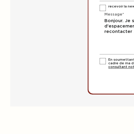
recevoir la ne
Message*
En soumettant 
cadre de ma d
consultant not