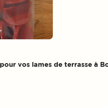
p
o
u
r
v
o
s
l
a
m
e
s
d
e
t
e
r
r
a
s
s
e
à
B