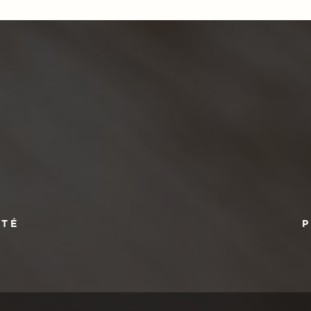
ITÉ
P