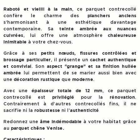
, ce parquet contrecollé
Raboté et vieilli à la main
confère le charme des
planchers anciens
s’harmonisant à une esthétique davantage
contemporaine. Sa
teinte ambrée aux nuances
, lui offre une atmosphère
cuivrées
chaleureuse
à votre chez-vous.
inimitable
Grâce à ses
petits nœuds, fissures contrôlées et
, il présente un
brossage particulier
cachet authentique
. Son
et convivial
aspect "grange" et sa finition huilée
lui permettent de se marier aussi bien avec
ambrée
une
que
.
décoration rustique
moderne
Avec une
, ce parquet
épaisseur totale de 12 mm
contrecollé est
pour la
.
privilégié
rénovation
Contrairement à d’autres contrecollés fins, il ne
sacrifie ni la
ni l’
robustesse
authenticité
Redonnez une
à votre habitat grâce
âme indémodable
au
parquet chêne Venise.
Caractéristiques :