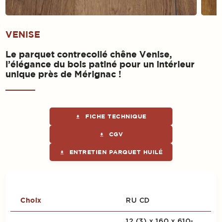
VENISE
Le parquet contrecollé chêne Venise,
l’élégance du bois patiné pour un intérieur
unique près de Mérignac !
FICHE TECHNIQUE
get_app
CGV
get_app
ENTRETIEN PARQUET HUILÉ
get_app
RU CD
Choix
12 (3) x 160 x 610-