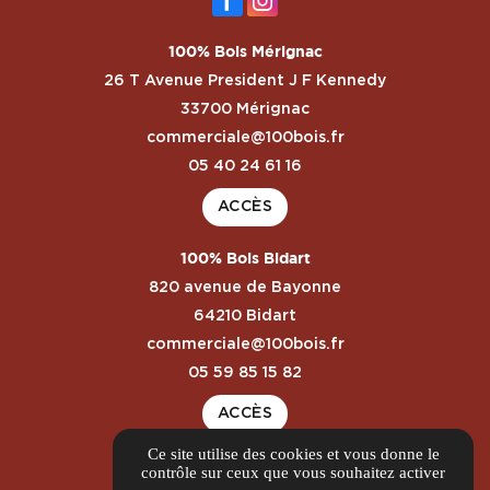
100% Bois Mérignac
26 T Avenue President J F Kennedy
33700 Mérignac
commerciale@100bois.fr
05 40 24 61 16
ACCÈS
100% Bois Bidart
820 avenue de Bayonne
64210 Bidart
commerciale@100bois.fr
05 59 85 15 82
ACCÈS
Ce site utilise des cookies et vous donne le
Guide local
contrôle sur ceux que vous souhaitez activer