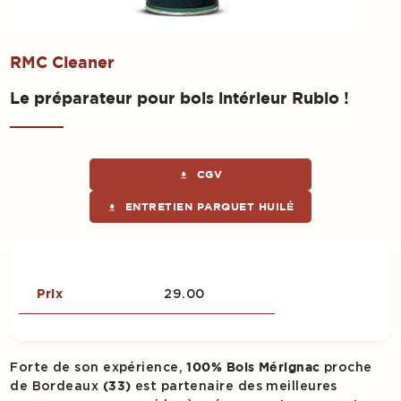
RMC Cleaner
Le préparateur pour bois intérieur Rubio !
CGV
get_app
ENTRETIEN PARQUET HUILÉ
get_app
29.00
Prix
Forte de son expérience,
proche
100% Bois Mérignac
de Bordeaux
est partenaire des meilleures
(33)