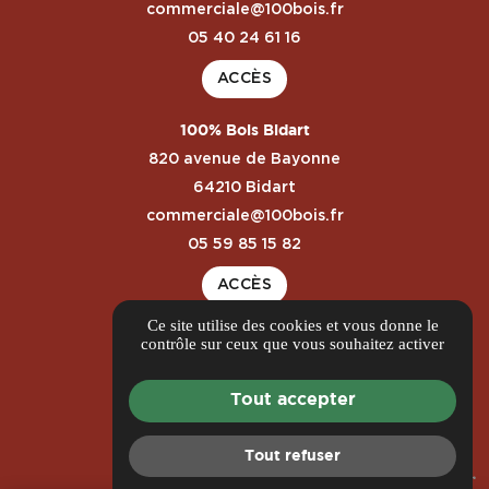
commerciale@100bois.fr
05 40 24 61 16
ACCÈS
100% Bois Bidart
820 avenue de Bayonne
64210 Bidart
commerciale@100bois.fr
05 59 85 15 82
ACCÈS
Ce site utilise des cookies et vous donne le
Guide local
contrôle sur ceux que vous souhaitez activer
Informations complémentaires
Mentions légales
Tout accepter
Politique de confidentialité
Gestion des cookies
Tout refuser