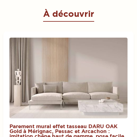
À découvrir
Parement mural effet tasseau DARU OAK
Gold à Mérignac, Pessac et Arcachon :
imitation chêne haut de gamme, pose facile,