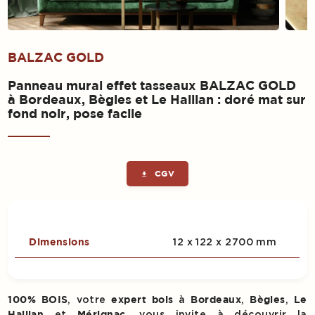
BALZAC GOLD
Panneau mural effet tasseaux BALZAC GOLD
à Bordeaux, Bègles et Le Haillan : doré mat sur
fond noir, pose facile
CGV
get_app
12 x 122 x 2700 mm
Dimensions
, votre
à
,
,
100% BOIS
expert bois
Bordeaux
Bègles
Le
et
, vous invite à découvrir la
Haillan
Mérignac