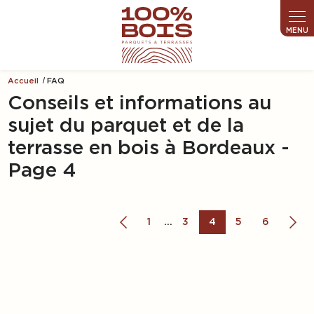
Accueil
FAQ
Conseils et informations au
sujet du parquet et de la
terrasse en bois à Bordeaux -
Page 4
1
3
4
5
6
...
Comment faire pour que ma terrasse ne
soit pas glissante?